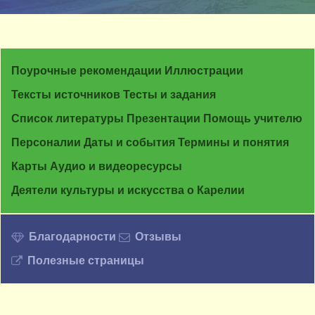
Поурочные рекомендации
Иллюстрации
Тексты источников
Тесты и задания
Список литературы
Презентации
Помощь учителю
Персоналии
Даты и события
Термины и понятия
Карты
Аудио и видеоресурсы
Деятели культуры и искусства о Карелии
Благодарности
Отзывы
Полезные страницы